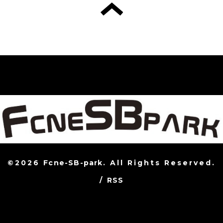
©2026
Fcne-SB-park
. All Rights Reserved.
/
RSS