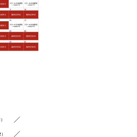
1）
2）