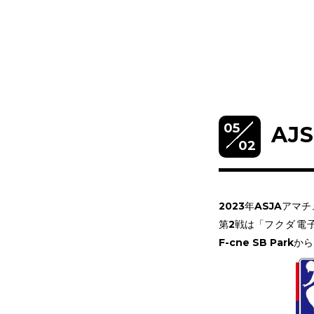
05
AJ
02
2023年ASJAア
第2戦は「
フクダ電
F-cne SB Par