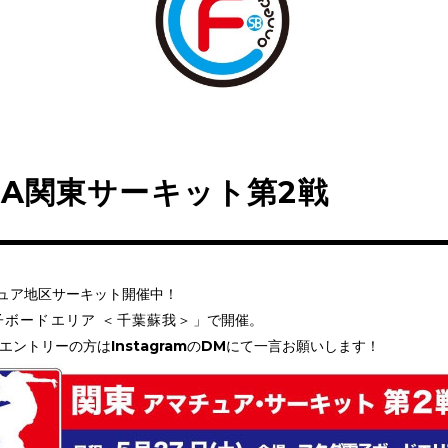
SA関東サーキット第2戦
マチュア地区サーキット開催中！
子ボードエリア ＜千葉蘇我＞
」で開催。
kからエントリーの方はInstagramのDMにて一言お願いします！