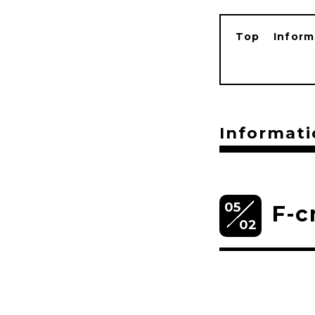
Top
Inform
Informati
05
F-c
02