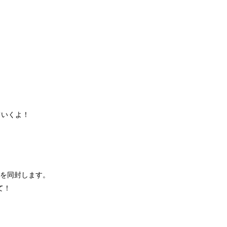
ていくよ！
分」を同封します。
て！