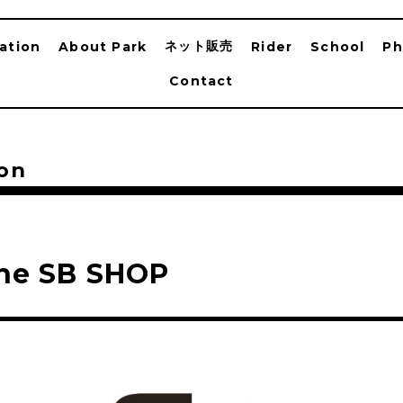
ネット販売
ation
About Park
Rider
School
Ph
Contact
on
ne SB SHOP