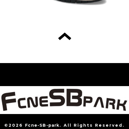
©2026
Fcne-SB-park
. All Rights Reserved.