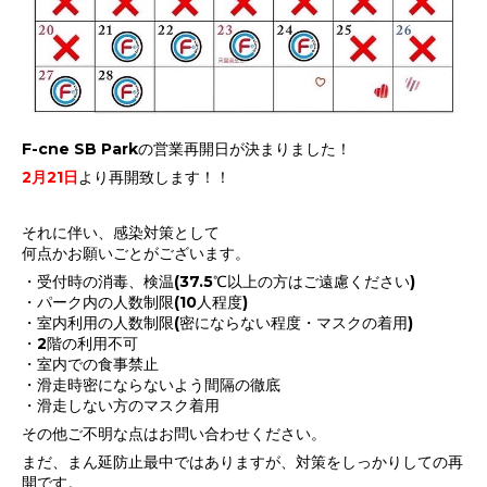
F-cne SB Parkの営業再開日が決まりました！
2月21日
より再開致します！！
それに伴い、感染対策として
何点かお願いごとがございます。
・受付時の消毒、検温(37.5℃以上の方はご遠慮ください)
・パーク内の人数制限(10人程度)
・室内利用の人数制限(密にならない程度・マスクの着用)
・2階の利用不可
・室内での食事禁止
・滑走時密にならないよう間隔の徹底
・滑走しない方のマスク着用
その他ご不明な点はお問い合わせください。
まだ、まん延防止最中ではありますが、対策をしっかりしての再
開です。