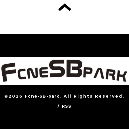
©2026
Fcne-SB-park
. All Rights Reserved.
/
RSS